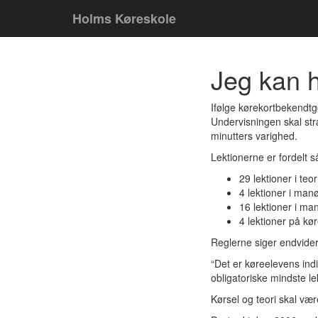
Holms Køreskole
Jeg kan
Ifølge kørekortbekendtgø
Undervisningen skal st
minutters varighed.
Lektionerne er fordelt s
29 lektioner i teor
4 lektioner i man
16 lektioner i ma
4 lektioner på kø
Reglerne siger endvider
“Det er køreelevens ind
obligatoriske mindste l
Kørsel og teori skal vær