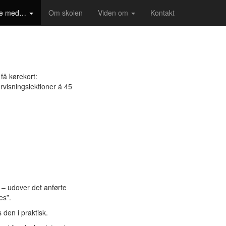
lpe med…
Om skolen
Viden om
Kontakt
få kørekort:
visningslektioner á 45
 – udover det anførte
es”.
 den i praktisk.