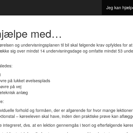
Jeg kan hjæ
 hjælpe med…
relsen og undervisningsplanen til bil skal følgende krav opfyldes for at 
række sig over mindst 14 undervisningsdage og omfatte mindst 53 under
åledes:
i
øvre på lukket øvelsesplads
nøvre på vej
reteknisk anlæg
e:
ividuelle forhold og formåen, der er afgørende for hvor mange lektioner
ektionstal – køreeleven skal have, inden den praktiske prøve kan aflægg
e integreret, dvs. at en lektion gennemgås i teori og efterfølgende køres