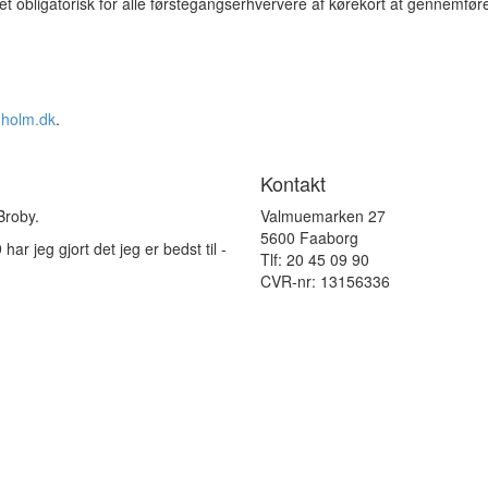
et obligatorisk for alle førstegangserhververe af kørekort at gennemføre
nholm.dk
.
Kontakt
Broby.
Valmuemarken 27
5600 Faaborg
r jeg gjort det jeg er bedst til -
Tlf: 20 45 09 90
CVR-nr: 13156336